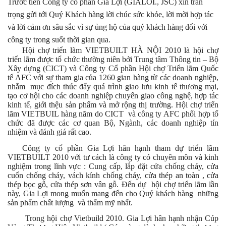
Trước tiên Công ty cổ phần Gia Lợi (GIALOI., JSC) xin trân
trọng gửi tới Quý Khách hàng lời chúc sức khỏe, lời mời hợp tác
và lời cảm ơn sâu sắc vì sự ủng hộ của quý khách hàng đối với
công ty trong suốt thời gian qua.
Hội chợ triển lãm VIETBUILT HÀ NỘI 2010 là hội chợ
triển lãm được tổ chức thường niên bởi Trung tâm Thông tin – Bộ
Xây dựng (CICT) và
Công ty Cổ phần Hội chợ Triển lãm Quốc
tế AFC với sự tham gia của 1260 gian hàng từ các doanh nghiệp,
nhằm mục đích thúc đẩy quá trình giao lưu kinh tế thương mại,
tạo cơ hội cho các doanh nghiệp chuyển giao công nghệ, hợp tác
kinh tế, giới thệu sản phẩm và mở rộng thị trường. Hội chợ triển
lãm VIETBUIL hàng năm do CICT và công ty AFC phối hợp tổ
chức đã được các cơ quan Bộ, Ngành, các doanh nghiệp tín
nhiệm và đánh giá rất cao.
Công ty cổ phần Gia Lợi hân hạnh tham dự triển lãm
VIETBUILT 2010 với tư cách là công ty có chuyên môn và kinh
nghiệm trong lĩnh vực
: Cung cấp, lắp đặt cửa chống cháy, cửa
cuốn chống cháy, vách kính chống cháy, cửa thép an toàn , cửa
thép bọc gỗ, cửa thép sơn vân gỗ
. Đến dự hội chợ triển lãm lần
này, Gia Lợi mong muốn mang đến cho Quý khách hàng những
sản phẩm chất lượng
và thẩm mỹ nhất.
Trong hội chợ Vietbuild 2010. Gia Lợi hân hạnh nhận Cúp