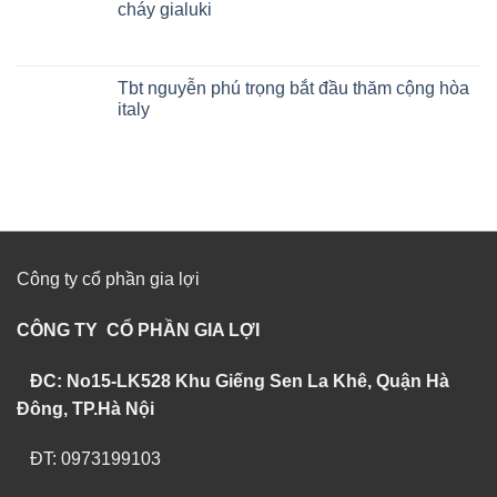
cháy gialuki
Tbt nguyễn phú trọng bắt đầu thăm cộng hòa
italy
Công ty cổ phần gia lợi
CÔNG TY CỔ PHẦN GIA LỢI
ĐC: No15-LK528 Khu Giếng Sen La Khê, Quận Hà
Đông, TP.Hà Nội
ĐT: 0973199103