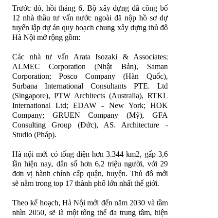
Trước đó, hồi tháng 6, Bộ xây dựng đã công bố
12 nhà thầu tư vấn nước ngoài đã nộp hồ sơ dự
tuyển lập dự án quy hoạch chung xây dựng thủ đô
Hà Nội mở rộng gồm:
Các nhà tư vấn Arata Isozaki & Associates;
ALMEC Corporation (Nhật Bản), Saman
Corporation; Posco Company (Hàn Quốc),
Surbana International Consultants PTE. Ltd
(Singapore), PTW Architects (Australia), RTKL
International Ltd; EDAW - New York; HOK
Company; GRUEN Company (Mỹ), GFA
Consulting Group (Đức), AS. Architecture -
Studio (Pháp).
Hà nội mới có tổng diện hơn 3.344 km2, gấp 3,6
lần hiện nay, dân số hơn 6,2 triệu người, với 29
đơn vị hành chính cấp quận, huyện. Thủ đô mới
sẽ nằm trong top 17 thành phố lớn nhất thế giới.
Theo kế hoạch, Hà Nội mới đến năm 2030 và tầm
nhìn 2050, sẽ là một tổng thể đa trung tâm, hiện