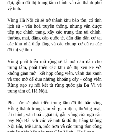
đại, gồm đô thị trung tâm chính và các thành phố
vệ tinh.
Vùng Hà Nội cũ sẽ trở thành khu bảo tồn, có tính
lịch sử - văn hoá truyền thống, nhưng vẫn được
tiếp tục chỉnh trang, xây các trung tâm tài chính,
thương mại, đẳng cấp quốc tế, dãn dần dân cư tại
các khu nhà thấp tầng và các chung cư cũ ra các
đô thị vệ tinh.
Vùng phát triển mở rộng sẽ là nơi dãn dân cho
trung tâm, phát triển các khu đô thị xen kẽ với
không gian mở - kết hợp công viên, vành đai xanh
và trục mở để đưa những khoảng cây - công viên
Rừng (tạo sự nối kết từ rừng quốc gia Ba Vì về
trung tâm cũ Hà Nội).
Phía bắc sẽ phát triển trung tâm đô thị bắc sông
Hồng thành trung tâm về giao dịch, thương mại,
tài chính, văn hoá - giải trí, gắn vùng cửa ngõ sân
bay Nội Bài với các vệ tinh là đô thị hàng không
Nội Bài, Mê Lĩnh, Sóc Sơn và các trung tâm công