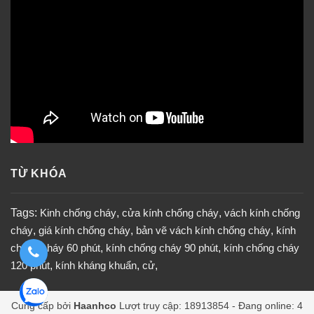
TỪ KHÓA
Tags:
Kinh chống cháy
,
cửa kính chống cháy
,
vách kính chống
cháy
,
giá kính chống cháy
,
bản vẽ vách kính chống cháy
,
kính
chống cháy 60 phút
,
kính chống cháy 90 phút
,
kính chống cháy
120 phút
,
kính kháng khuẩn
,
cử
,
Cung cấp bởi
Haanhco
Lượt truy cập: 18913854 - Đang online: 4