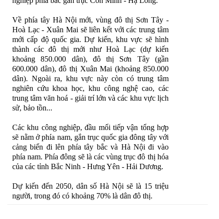
nghiệp phía bắc gắn trục Côn Minh - Hạ Long.
Về phía tây Hà Nội mới, vùng đô thị Sơn Tây -
Hoà Lạc - Xuân Mai sẽ liên kết với các trung tâm
mới cấp độ quốc gia. Dự kiến, khu vực sẽ hình
thành các đô thị mới như Hoà Lạc (dự kiến
khoảng 850.000 dân), đô thị Sơn Tây (gần
600.000 dân), đô thị Xuân Mai (khoảng 850.000
dân). Ngoài ra, khu vực này còn có trung tâm
nghiên cứu khoa học, khu công nghệ cao, các
trung tâm văn hoá - giải trí lớn và các khu vực lịch
sử, bảo tồn...
Các khu công nghiệp, đầu mối tiếp vận tổng hợp
sẽ nằm ở phía nam, gắn trục quốc gia đông tây với
cảng biển đi lên phía tây bắc và Hà Nội đi vào
phía nam. Phía đông sẽ là các vùng trục đô thị hóa
của các tỉnh Bắc Ninh - Hưng Yên - Hải Dương.
Dự kiến đến 2050, dân số Hà Nội sẽ là 15 triệu
người, trong đó có khoảng 70% là dân đô thị.