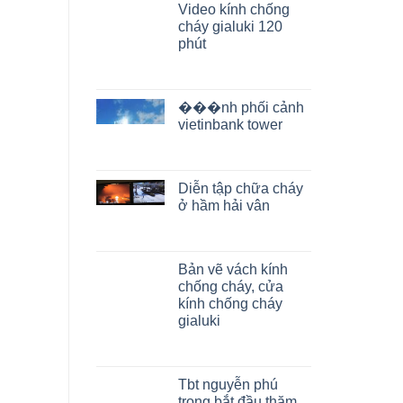
Video kính chống
cháy gialuki 120
phút
���nh phối cảnh
vietinbank tower
Diễn tập chữa cháy
ở hầm hải vân
Bản vẽ vách kính
chống cháy, cửa
kính chống cháy
gialuki
Tbt nguyễn phú
trọng bắt đầu thăm