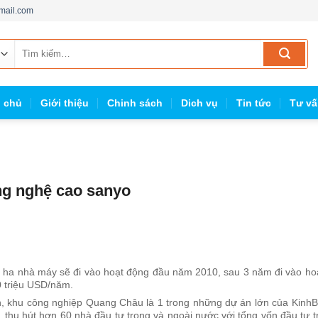
mail.com
Tìm
kiếm:
g chủ
Giới thiệu
Chinh sách
Dich vụ
Tin tức
Tư vấ
g nghệ cao sanyo
4,4 ha nhà máy sẽ đi vào hoạt động đầu năm 2010, sau 3 năm đi vào ho
0 triệu USD/năm.
, khu công nghiệp Quang Châu là 1 trong những dự án lớn của KinhBa
 thu hút hơn 60 nhà đầu tư trong và ngoài nước với tổng vốn đầu tư t