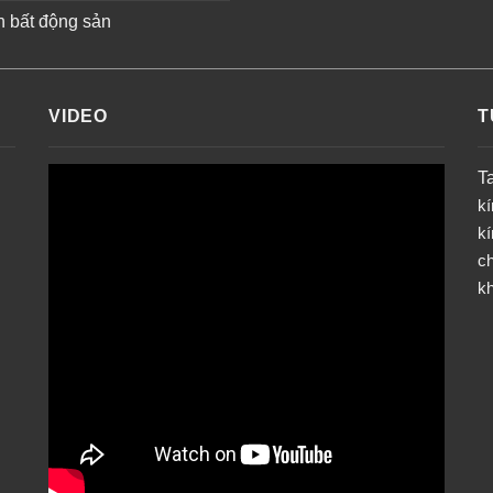
n bất động sản
VIDEO
T
T
k
k
ch
k