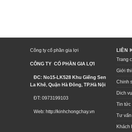
Công ty cổ phần gia lợi
LIÊN 
Trang 
CÔNG TY CỔ PHẦN GIA LỢI
Giới th
ĐC: No15-LK528 Khu Giếng Sen
Chinh 
La Khê, Quận Hà Đông, TP.Hà Nội
Dich v
ĐT: 0973199103
Tin tức
Web: http://kinhchongchay.vn
Tư vấn
Khách 