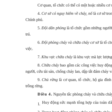
Cơ quan, tổ chức có thể có một hoặc nhiều cơ 
4.
Cơ sở có nguy hiểm về cháy, nổ
là cơ sở tro
Chính phủ.
5.
Đội dân phòng
là tổ chức gồm những người t
trú.
6.
Đội phòng cháy và chữa cháy cơ sở
là tổ c
việc.
7.
Khu vực chữa cháy
là khu vực mà lực lượng 
8.
Chữa cháy
bao gồm các công việc huy động, 
người, cứu tài sản, chống cháy lan, dập tắt đám cháy 
9.
Chủ rừng
là cơ quan, tổ chức, hộ gia đìn
trồng rừng.
Điều 4.
Nguyên tắc phòng cháy và chữa chá
Huy động sức mạnh tổng hợp của toàn dâ
1.