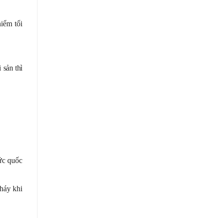
iểm tối
i sản thì
ức quốc
háy khi