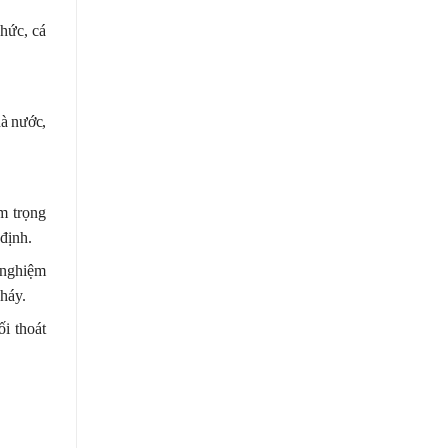
chức, cá
hà nước,
m trọng
định.
 nghiệm
háy.
ối thoát