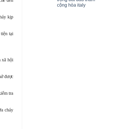
chế đến
cộng hòa italy
cháy kịp
iện tại
 xã hội
 sở được
iểm tra
ữa cháy