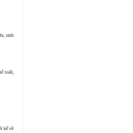
ửa, sinh
hế xuất,
ết kế về