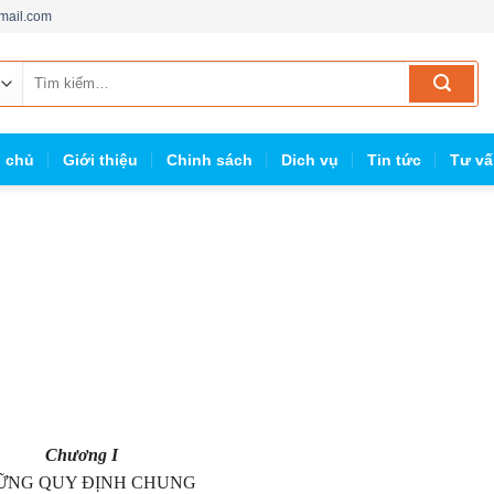
mail.com
Tìm
kiếm:
g chủ
Giới thiệu
Chinh sách
Dich vụ
Tin tức
Tư vấ
Chương I
ỮNG QUY ĐỊNH CHUNG