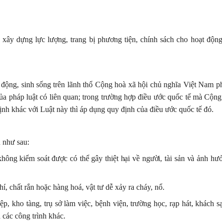
 xây dựng lực lượng, trang bị phương tiện, chính sách cho hoạt độn
 động, sinh sống trên lãnh thổ Cộng hoà xã hội chủ nghĩa Việt Nam ph
ủa pháp luật có liên quan; trong trường hợp điều ước quốc tế mà Cộng
ịnh khác với Luật này thì áp dụng quy định của điều ước quốc tế đó.
 như sau:
không kiểm soát được có thể gây thiệt hại về người, tài sản và ảnh hư
khí, chất rắn hoặc hàng hoá, vật tư dễ xảy ra cháy, nổ.
p, kho tàng, trụ sở làm việc, bệnh viện, trường học, rạp hát, khách s
 các công trình khác.