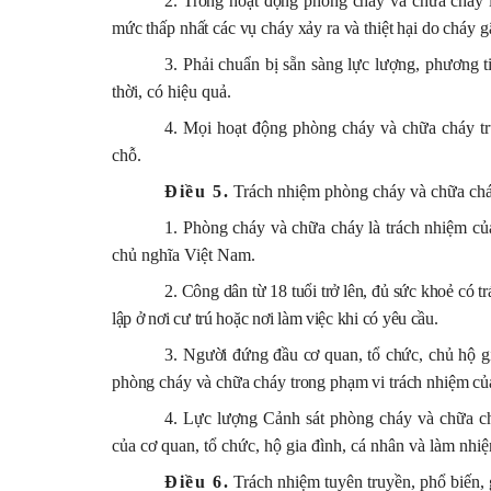
2. Trong hoạt động phòng cháy và chữa cháy l
mức thấp nhất các vụ cháy xảy ra và thiệt hại do cháy g
3. Phải chuẩn bị sẵn sàng lực lượng, phương t
thời, có hiệu quả.
4. Mọi hoạt động phòng cháy và chữa cháy trư
chỗ.
Điều 5.
Trách nhiệm phòng cháy và chữa ch
1. Phòng cháy và chữa cháy là trách nhiệm của
chủ nghĩa Việt Nam.
2. Công dân từ 18 tuổi trở lên, đủ sức khoẻ có 
lập ở nơi cư trú hoặc nơi làm việc khi có yêu cầu.
3.
Người đứng đầu cơ quan, tổ chức, chủ hộ gi
phòng cháy và chữa cháy trong phạm vi trách nhiệm củ
4. Lực lượng Cảnh sát phòng cháy và chữa c
của cơ quan, tổ chức, hộ gia đình, cá nhân và làm nhi
Điều 6.
Trách nhiệm tuyên truyền, phổ biến,