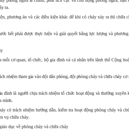
ấy phòng ngừa là chính; phải tích cực và chủ động phòng ngừa, hạn 
ây ra.
iện, phương án và các điều kiện khác để khi có cháy xảy ra thì chữa 
ớc hết phải được thực hiện và giải quyết bằng lực lượng và phương t
áy
 mỗi cơ quan, tổ chức, hộ gia đình và cá nhân trên lãnh thổ Cộng hoà
trách nhiệm tham gia vào đội dân phòng, đội phòng cháy và chữa cháy cơ
a đình là người chịu trách nhiệm tổ chức hoạt động và thường xuyên k
a mình.
háy có trách nhiệm hướng dẫn, kiểm tra hoạt động phòng cháy và ch
ệm vụ chữa cháy.
 giáo dục về phòng cháy và chữa cháy