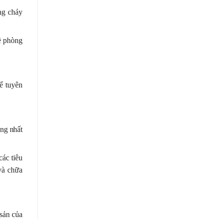
òng cháy
về phòng
ể tuyên
ng nhất
các tiêu
và chữa
 sản của