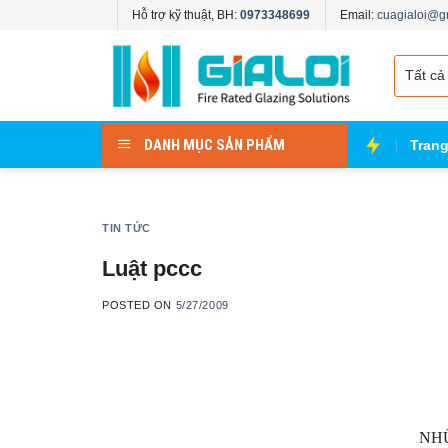
Skip
Hỗ trợ kỹ thuật, BH:
0973348699
Email:
cuagialoi@g
to
content
DANH MỤC SẢN PHẨM
Tran
TIN TỨC
Luật pccc
POSTED ON
5/27/2009
NH