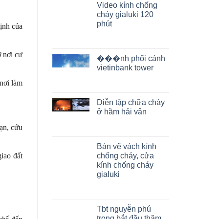
Video kính chống
cháy gialuki 120
phút
định của
 nơi cư
���nh phối cảnh
vietinbank tower
nơi làm
Diễn tập chữa cháy
ở hầm hải vân
nạn, cứu
Bản vẽ vách kính
iao đất
chống cháy, cửa
kính chống cháy
gialuki
Tbt nguyễn phú
trọng bắt đầu thăm