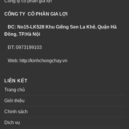
Công ty cổ phần gia lợi
CÔNG TY CỔ PHẦN GIA LỢI
ĐC: No15-LK528 Khu Giếng Sen La Khê, Quận Hà
Đông, TP.Hà Nội
ĐT: 0973199103
Web: http://kinhchongchay.vn
LIÊN KẾT
Trang chủ
Giới thiệu
Chinh sách
Dich vụ