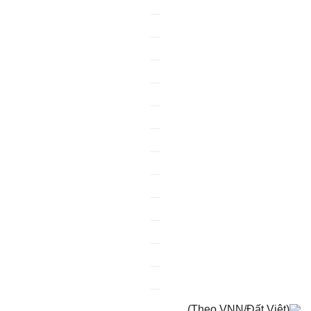
(Theo VNN/Đất Việt)