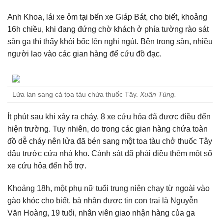
Anh Khoa, lái xe ôm tại bến xe Giáp Bát, cho biết, khoảng
16h chiều, khi đang đứng chờ khách ở phía tường rào sát
sân ga thì thấy khói bốc lên nghi ngút. Bên trong sân, nhiều
người lao vào các gian hàng để cứu đồ đạc.
Lửa lan sang cả toa tàu chứa thuốc Tây.
Xuân Tùng.
Ít phút sau khi xảy ra cháy, 8 xe cứu hỏa đã được điều đến
hiện trường. Tuy nhiên, do trong các gian hàng chứa toàn
đồ dễ cháy nên lửa đã bén sang một toa tàu chở thuốc Tây
đậu trước cửa nhà kho. Cảnh sát đã phải điều thêm một số
xe cứu hỏa đến hỗ trợ.
Khoảng 18h, một phụ nữ tuổi trung niên chạy từ ngoài vào
gào khóc cho biết, bà nhận được tin con trai là Nguyễn
Văn Hoàng, 19 tuổi, nhân viên giao nhận hàng của ga