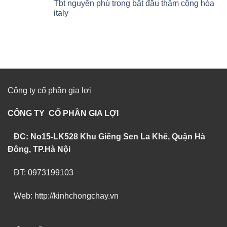
Tbt nguyễn phú trọng bắt đầu thăm cộng hòa
italy
Công ty cổ phần gia lợi
CÔNG TY CỔ PHẦN GIA LỢI
ĐC: No15-LK528 Khu Giếng Sen La Khê, Quận Hà
Đông, TP.Hà Nội
ĐT: 0973199103
Web: http://kinhchongchay.vn