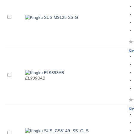
Ki
EL9393AB
Ki