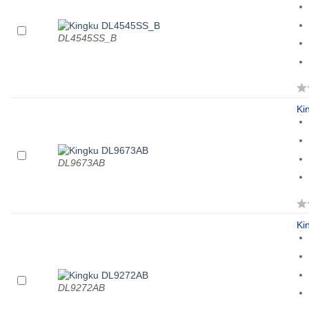
DL4545SS_B
Ki
DL9673AB
Ki
DL9272AB