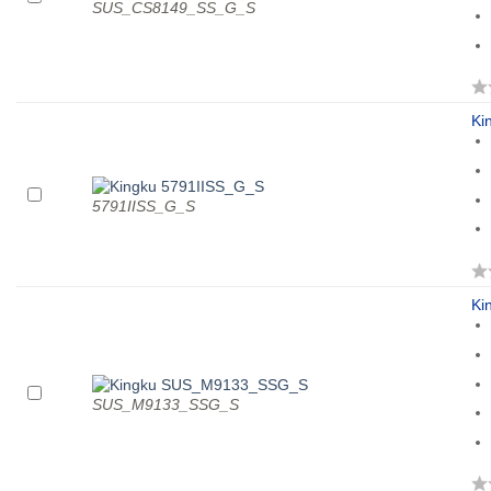
SUS_CS8149_SS_G_S
Ki
5791IISS_G_S
Ki
SUS_M9133_SSG_S