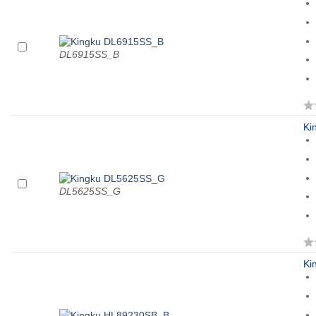
DL6915SS_B
Ki
DL5625SS_G
Ki