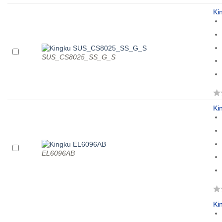
Ki
SUS_CS8025_SS_G_S
Ki
EL6096AB
Ki