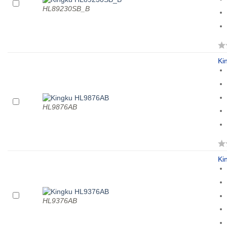
HL89230SB_B
Ki
HL9876AB
Ki
HL9376AB