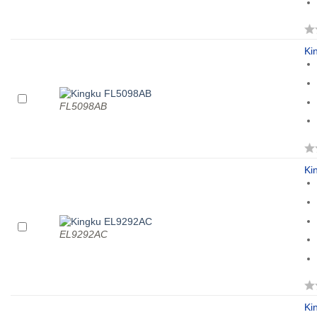
Ki
FL5098AB
Ki
EL9292AC
Ki