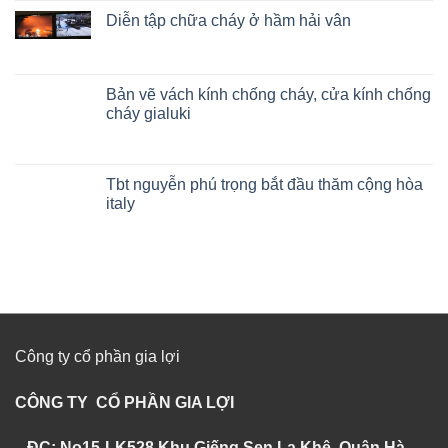
Diễn tập chữa cháy ở hầm hải vân
Bản vẽ vách kính chống cháy, cửa kính chống
cháy gialuki
Tbt nguyễn phú trọng bắt đầu thăm cộng hòa
italy
Công ty cổ phần gia lợi
CÔNG TY CỔ PHẦN GIA LỢI
ĐC: No15-LK528 Khu Giếng Sen La Khê, Quận Hà