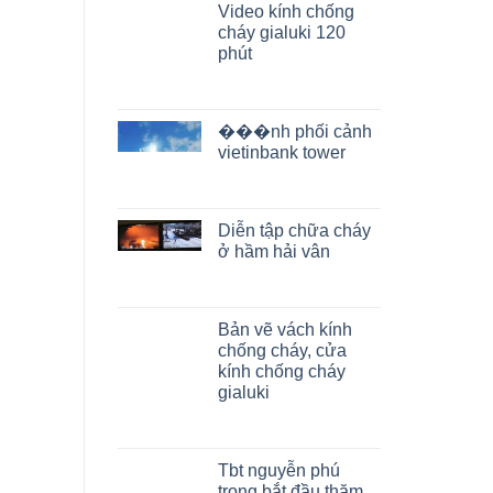
Video kính chống
cháy gialuki 120
phút
���nh phối cảnh
vietinbank tower
Diễn tập chữa cháy
ở hầm hải vân
Bản vẽ vách kính
chống cháy, cửa
kính chống cháy
gialuki
Tbt nguyễn phú
trọng bắt đầu thăm