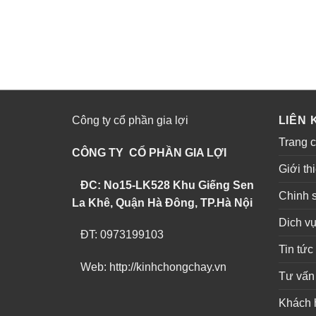
Công ty cổ phần gia lợi
LIÊN 
Trang 
CÔNG TY CỔ PHẦN GIA LỢI
Giới th
ĐC: No15-LK528 Khu Giếng Sen
Chinh 
La Khê, Quận Hà Đông, TP.Hà Nội
Dich v
ĐT: 0973199103
Tin tức
Web: http://kinhchongchay.vn
Tư vấn
Khách 