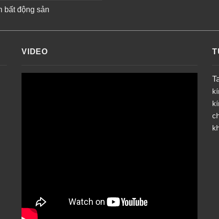
n bất động sản
VIDEO
T
T
k
k
ch
k