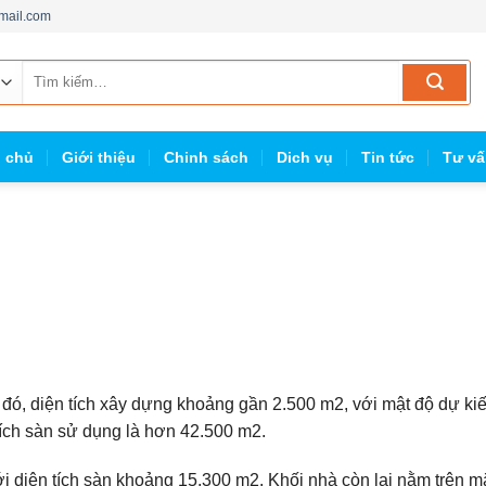
mail.com
Tìm
kiếm:
g chủ
Giới thiệu
Chinh sách
Dich vụ
Tin tức
Tư vấ
g đó, diện tích xây dựng khoảng gần 2.500 m2, với mật độ dự ki
tích sàn sử dụng là hơn 42.500 m2.
 diện tích sàn khoảng 15.300 m2. Khối nhà còn lại nằm trên m