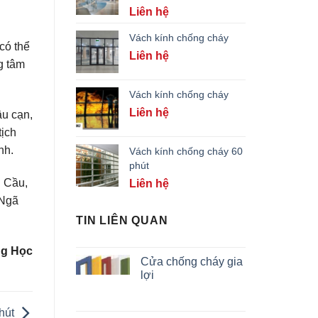
Liên hệ
Vách kính chống cháy
có thể
Liên hệ
g tâm
Vách kính chống cháy
Liên hệ
ầu cạn,
tịch
nh.
Vách kính chống cháy 60
phút
 Cầu,
Liên hệ
 Ngã
TIN LIÊN QUAN
g Học
Cửa chống cháy gia
lợi
phút