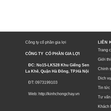
Công ty cổ phần gia lợi
LIÊN 
Trang 
CÔNG TY CỔ PHẦN GIA LỢI
Giới th
ĐC: No15-LK528 Khu Giếng Sen
Chinh 
La Khê, Quận Hà Đông, TP.Hà Nội
Dich v
ĐT: 0973199103
Tin tức
Web: http://kinhchongchay.vn
Tư vấn
Khách 