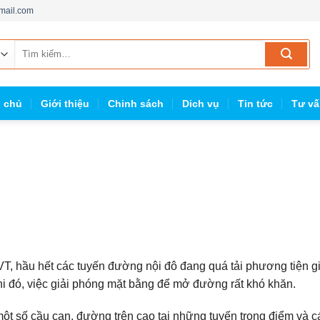
mail.com
Tìm
kiếm:
g chủ
Giới thiệu
Chinh sách
Dich vụ
Tin tức
Tư vấ
 hầu hết các tuyến đường nội đô đang quá tải phương tiện g
 khi đó, việc giải phóng mặt bằng để mở đường rất khó khăn.
ột số cầu cạn, đường trên cao tại những tuyến trọng điểm và c