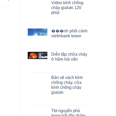
Video kính chống
cháy gialuki 120
phút
���nh phối cảnh
vietinbank tower
Diễn tập chữa cháy
ở hầm hải vân
Bản vẽ vách kính
chống cháy, cửa
kính chống cháy
gialuki
Tbt nguyễn phú
trọng bắt đầu thăm