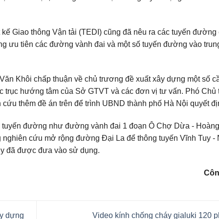
 kế Giao thông Vận tải (TEDI) cũng đã nêu ra các tuyến đường 
ng ưu tiên các đường vành đai và một số tuyến đường vào trun
Văn Khôi chấp thuận về chủ trương đề xuất xây dựng một số c
các trục hướng tâm của Sở GTVT và các đơn vị tư vấn. Phó Chủ 
 cứu thêm đề án trên để trình UBND thành phố Hà Nội quyết đị
ố tuyến đường như đường vành đai 1 đoạn Ô Chợ Dừa - Hoàng
ng nghiên cứu mở rộng đường Đại La để thông tuyến Vĩnh Tuy -
Tuy đã được đưa vào sử dụng.
Côn
ây dựng
Video kính chống cháy gialuki 120 