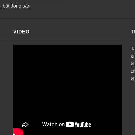
n bất động sản
VIDEO
T
T
k
k
ch
k