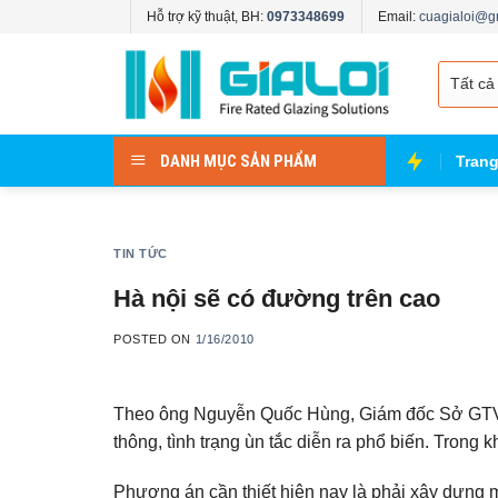
Skip
Hỗ trợ kỹ thuật, BH:
0973348699
Email:
cuagialoi@g
to
content
DANH MỤC SẢN PHẨM
Tran
TIN TỨC
Hà nội sẽ có đường trên cao
POSTED ON
1/16/2010
Theo ông Nguyễn Quốc Hùng, Giám đốc Sở GTVT,
thông, tình trạng ùn tắc diễn ra phổ biến. Trong
Phương án cần thiết hiện nay là phải xây dựng m