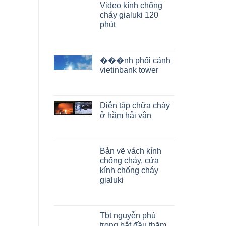
Video kính chống
cháy gialuki 120
phút
���nh phối cảnh
vietinbank tower
Diễn tập chữa cháy
ở hầm hải vân
Bản vẽ vách kính
chống cháy, cửa
kính chống cháy
gialuki
Tbt nguyễn phú
trọng bắt đầu thăm