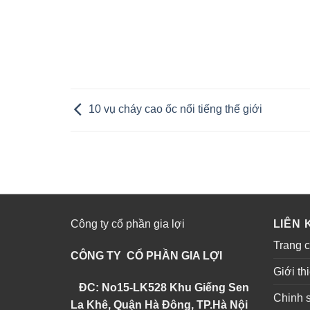
10 vụ cháy cao ốc nổi tiếng thế giới
Công ty cổ phần gia lợi
LIÊN 
Trang 
CÔNG TY CỔ PHẦN GIA LỢI
Giới th
ĐC: No15-LK528 Khu Giếng Sen
Chinh 
La Khê, Quận Hà Đông, TP.Hà Nội