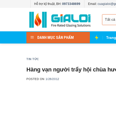
Skip
Hỗ trợ kỹ thuật, BH:
0973348699
Email:
cuagialoi@g
to
content
DANH MỤC SẢN PHẨM
Tran
TIN TỨC
Hàng vạn người trẩy hội chùa h
POSTED ON
1/28/2012