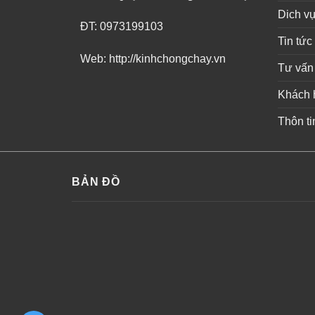
Dich v
ĐT: 0973199103
Tin tức
Web: http://kinhchongchay.vn
Tư vấn
Khách 
Thôn ti
BẢN ĐỒ