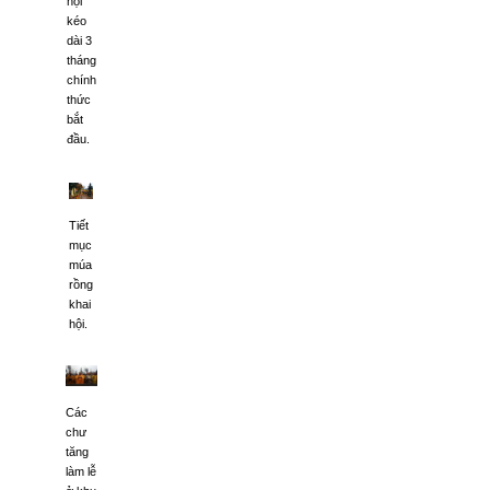
hội
kéo
dài 3
tháng
chính
thức
bắt
đầu.
Tiết
mục
múa
rồng
khai
hội.
Các
chư
tăng
làm lễ