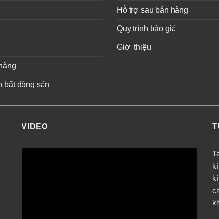
ụ
Hỗ trợ sau bán hàng
Quy trình báo giá
Giới thiệu
hàng
n bất động sản
VIDEO
T
T
k
k
ch
k