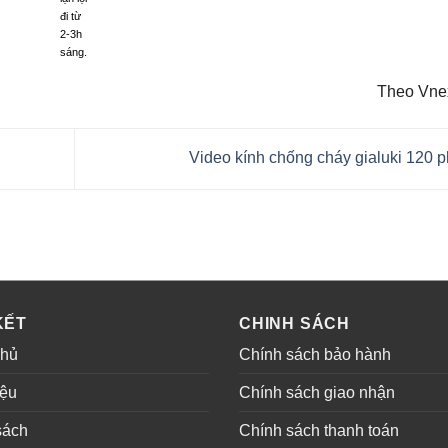
đi từ
2-3h
sáng.
Theo Vne
Video kính chống cháy gialuki 120 
KẾT
CHINH SÁCH
chủ
Chính sách bảo hành
iệu
Chính sách giao nhận
sách
Chính sách thanh toán