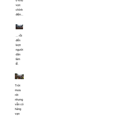
ở khu
vực
chính
điện...
... rồi
đến
lượt
người
dân
làm
lễ.
Trời
mưa
rét
nhưng
vẫn có
hàng
vạn