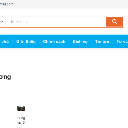
mail.com
Tìm
kiếm:
g chủ
Giới thiệu
Chinh sách
Dich vụ
Tin tức
Tư vấ
ương
Đúng
9h, lễ