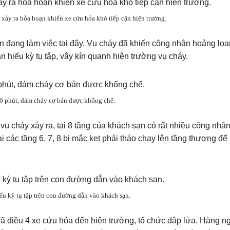
xảy ra hỏa hoạn khiến xe cứu hỏa khó tiếp cận hiện trường.
 đang làm việc tại đây. Vụ cháy đã khiến công nhân hoảng loạ
 hiếu kỳ tụ tập, vây kín quanh hiện trường vụ cháy.
0 phút, đám cháy cơ bản được khống chế.
i vụ cháy xảy ra, tại 8 tầng của khách sạn có rất nhiều công nhâ
i các tầng 6, 7, 8 bị mắc kẹt phải tháo chạy lên tầng thượng để 
ếu kỳ tụ tập trên con đường dẫn vào khách sạn.
đã điều 4 xe cứu hỏa đến hiện trường, tổ chức dập lửa. Hàng n