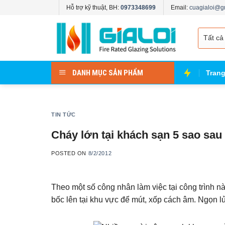
Skip
Hỗ trợ kỹ thuật, BH:
0973348699
Email:
cuagialoi@g
to
content
DANH MỤC SẢN PHẨM
Tran
TIN TỨC
Cháy lớn tại khách sạn 5 sao sau 
POSTED ON
8/2/2012
Theo một số công nhân làm việc tại công trình n
bốc lên tại khu vực để mút, xốp cách âm. Ngọn l