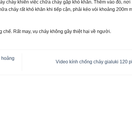
ảy cháy khiến việc chữa cháy gặp khó khăn. Thêm vào đó, nơi
chữa cháy rất khó khăn khi tiếp cận, phải kéo vòi khoảng 200m 
chế. Rất may, vụ cháy không gây thiệt hại về người.
n hoảng
Video kính chống cháy gialuki 120 