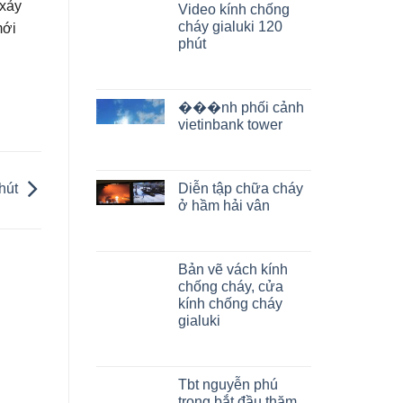
 xảy
Video kính chống
cháy gialuki 120
mới
phút
���nh phối cảnh
vietinbank tower
Diễn tập chữa cháy
phút
ở hầm hải vân
Bản vẽ vách kính
chống cháy, cửa
kính chống cháy
gialuki
Tbt nguyễn phú
trọng bắt đầu thăm