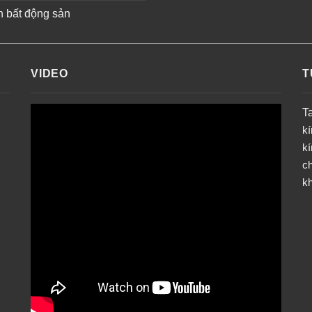
n bất động sản
VIDEO
T
T
k
k
ch
k