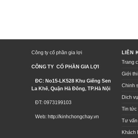
Công ty cổ phần gia lợi
LIÊN 
Trang 
CÔNG TY CỔ PHẦN GIA LỢI
Giới th
ĐC: No15-LK528 Khu Giếng Sen
Chinh 
La Khê, Quận Hà Đông, TP.Hà Nội
Dich v
ĐT: 0973199103
Tin tức
Web: http://kinhchongchay.vn
Tư vấn
Khách 