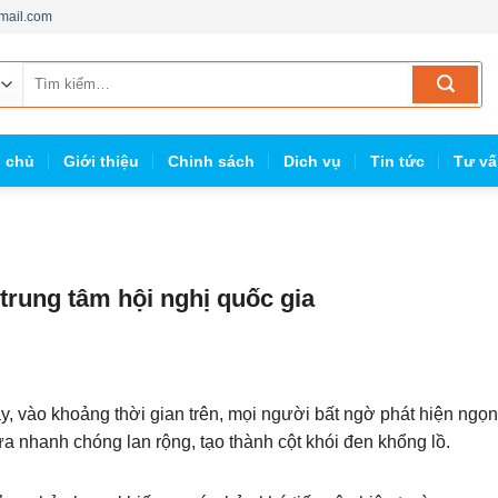
mail.com
Tìm
kiếm:
g chủ
Giới thiệu
Chinh sách
Dich vụ
Tin tức
Tư vấ
trung tâm hội nghị quốc gia
ày, vào khoảng thời gian trên, mọi người bất ngờ phát hiện ngọn
ửa nhanh chóng lan rộng, tạo thành cột khói đen khổng lồ.