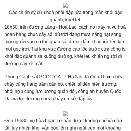
Các chiến sỹ cứu hoả phải dập lửa trong màn khói đặc
quánh, khét lẹt.
18h30, trên đường Láng - Hoà Lạc, cách nơi xảy ra vụ hoả
hoạn hàng chục cây số, dù trời đang mưa nặng hạt song
mọi người vẫn có thể quan sát được đám khói bốc lên kín
một góc trời. Tại khu vực đường cao tốc trước cửa công ty,
khói đặc quánh sà xuống đường, khét lẹt, khiến người đi
đường cay xè mắt.
Phòng Cảnh sát PCCC CATP Hà Nội đã điều 10 xe chữa
cháy cùng hàng trăm cán bộ, chiến sĩ đến hiện trường,
phối hợp cùng lực lượng quân đội, công an huyện Quốc
Oai và lực lượng chữa cháy cơ sở dập lửa.
Đến 19h30, vụ hỏa hoạn cơ bản được khống chế và dập
tắt, tuy nhiên khói vẫn bốc lên nghi ngút trên một khoảng