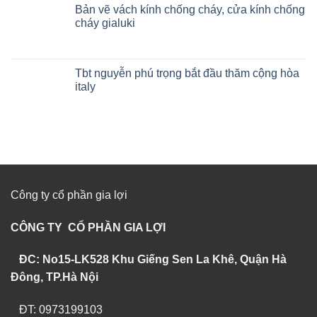
Bản vẽ vách kính chống cháy, cửa kính chống
cháy gialuki
Tbt nguyễn phú trọng bắt đầu thăm cộng hòa
italy
Công ty cổ phần gia lợi
CÔNG TY CỔ PHẦN GIA LỢI
ĐC: No15-LK528 Khu Giếng Sen La Khê, Quận Hà
Đông, TP.Hà Nội
ĐT: 0973199103