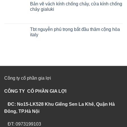
Bản vẽ vách kính chống cháy, cửa kính chống
cháy gialuki
Tbt nguyễn phú trọng bắt đầu thăm cộng hòa
italy
Công ty cổ phần gia lợi
CÔNG TY CỔ PHẦN GIA LỢI
ĐC: No15-LK528 Khu Giếng Sen La Khê, Quận Hà
Đông, TP.Hà Nội
ĐT: 0973199103