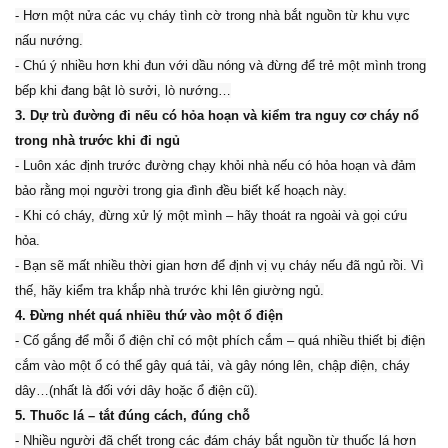
- Hơn một nửa các vụ cháy tình cờ trong nhà bắt nguồn từ khu vực
nấu nướng.
- Chú ý nhiều hơn khi đun với dầu nóng và đừng để trẻ một mình trong
bếp khi đang bật lò sưởi, lò nướng…
3. Dự trù đường đi nếu có hỏa hoạn và kiểm tra nguy cơ cháy nổ
trong nhà trước khi đi ngủ
- Luôn xác định trước đường chạy khỏi nhà nếu có hỏa hoạn và đảm
bảo rằng mọi người trong gia đình đều biết kế hoạch này.
- Khi có cháy, đừng xử lý một mình – hãy thoát ra ngoài và gọi cứu
hỏa.
- Bạn sẽ mất nhiều thời gian hơn để định vị vụ cháy nếu đã ngủ rồi. Vì
thế, hãy kiểm tra khắp nhà trước khi lên giường ngủ.
4. Đừng nhét quá nhiều thứ vào một ổ điện
- Cố gắng để mỗi ổ điện chỉ có một phích cắm – quá nhiều thiết bị điện
cắm vào một ổ có thể gây quá tải, và gây nóng lên, chập điện, cháy
dây…(nhất là đối với dây hoặc ổ điện cũ).
5. Thuốc lá – tắt đúng cách, đúng chỗ
- Nhiều người đã chết trong các đám cháy bắt nguồn từ thuốc lá hơn