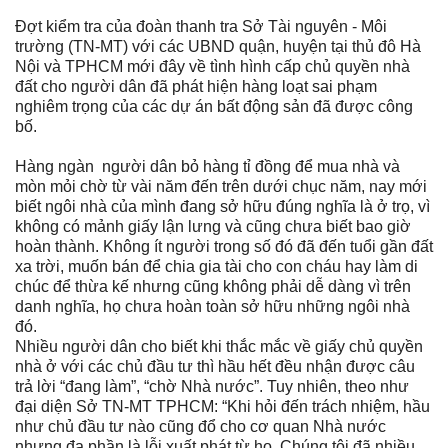
Đợt kiểm tra của đoàn thanh tra Sở Tài nguyên - Môi
trường (TN-MT) với các UBND quận, huyện tại thủ đô Hà
Nội và TPHCM mới đây về tình hình cấp chủ quyền nhà
đất cho người dân đã phát hiện hàng loạt sai phạm
nghiêm trọng của các dự án bất động sản đã được công
bố.
Hàng ngàn
người dân bỏ hàng tỉ đồng để mua nhà và
mòn mỏi chờ từ vài năm đến trên dưới chục năm, nay mới
biết ngôi nhà của mình đang sở hữu đúng nghĩa là ở trọ, vì
không có mảnh giấy lận lưng và cũng chưa biết bao giờ
hoàn thành. Không ít người trong số đó đã đến tuổi gần đất
xa trời, muốn bán để chia gia tài cho con cháu hay làm di
chúc để thừa kế nhưng cũng không phải dễ dàng vì trên
danh nghĩa, họ chưa hoàn toàn sở hữu những ngôi nhà
đó.
Nhiều người dân cho biết khi thắc mắc về giấy chủ quyền
nhà ở với các chủ đầu tư thì hầu hết đều nhận được câu
trả lời “đang làm”, “chờ Nhà nước”. Tuy nhiên, theo như
đại diện Sở TN-MT TPHCM: “Khi hỏi đến trách nhiệm, hầu
như chủ đầu tư nào cũng đổ cho cơ quan Nhà nước
nhưng đa phần là lỗi xuất phát từ họ. Chúng tôi đã nhiều