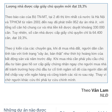
Lượng nhà được cấp giấy chủ quyền mới đạt 19,3%
Theo báo cáo của Bộ TN-MT, tại 2 đô thị lớn nhất cả nước là Hà Nội
và TPHCM từ năm 2001 đến nay đã phát triển 952 dự án nhà ở, với
tổng số căn hộ chung cư và nhà liền kề được duyệt khoảng 330.000
căn. Tuy nhiên, số căn nhà được cấp giấy chủ quyền chỉ là 64.400
căn, đạt 19,3%.
Theo ý kiến của các chuyên gia, khi đi mua nhà đất, người dân cần
tỉnh táo với tình trạng “xây ảo, bán thật” như thời kỳ hoàng kim của
bất động sản vài năm trước đây. Khi mua nhà cần phải yêu cầu chủ
đầu tư bàn giao hồ sơ cấp giấy chứng nhận ngay cho người mua nhà
để tránh trường hợp chủ đầu tư cố tình ngâm sổ đỏ của người dân để
thế chấp vay vốn ngân hàng và cũng tránh các rủi ro sau này. Thay vì
chờ người khác cứu thì phải tự cứu chính mình.
Theo
Vân Lam
NLĐ
Những dự án nào được