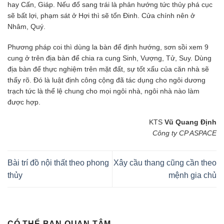
hay Cấn, Giáp. Nếu đổ sang trái là phản hướng tức thủy phá cục
sẽ bất lợi, phạm sát ở Hợi thì sẽ tổn Đinh. Cửa chính nên ở
Nhâm, Quý.
Phương pháp coi thì dùng la bàn để định hướng, sơn sồi xem 9
cung ở trên địa bàn để chia ra cung Sinh, Vượng, Tử, Suy. Dùng
địa bàn để thực nghiệm trên mặt đất, sự tốt xấu của căn nhà sẽ
thấy rõ. Đó là luật định công cộng đã tác dụng cho ngôi dương
trạch tức là thể lệ chung cho mọi ngôi nhà, ngôi nhà nào làm
được hợp.
KTS
Vũ Quang Định
Công ty CP ASPACE
Bài trí đồ nội thất theo phong
Xây cầu thang cũng cần theo
thủy
mệnh gia chủ
CÓ THỂ BẠN QUAN TÂM