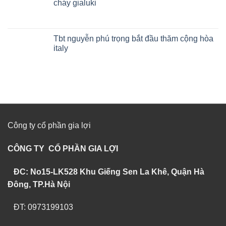
cháy gialuki
Tbt nguyễn phú trọng bắt đầu thăm cộng hòa
italy
Công ty cổ phần gia lợi
CÔNG TY CỔ PHẦN GIA LỢI
ĐC: No15-LK528 Khu Giếng Sen La Khê, Quận Hà
Đông, TP.Hà Nội
ĐT: 0973199103