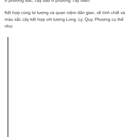
ở phương Bắc, cây dâu ở phương Tây Nam.
Kết hợp cùng tứ tượng và quan niệm dân gian, về tính chất và
màu sắc cây kết hợp với tượng Long, Ly, Quy, Phượng cụ thể
như: