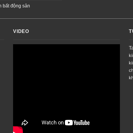
n bất động sản
VIDEO
T
T
k
k
ch
k