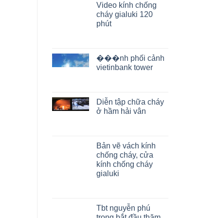
Video kính chống
cháy gialuki 120
phút
���nh phối cảnh
vietinbank tower
Diễn tập chữa cháy
ở hầm hải vân
Bản vẽ vách kính
chống cháy, cửa
kính chống cháy
gialuki
Tbt nguyễn phú
trọng bắt đầu thăm