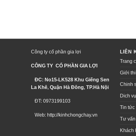
Công ty cổ phần gia lợi
LIÊN 
Trang 
CÔNG TY CỔ PHẦN GIA LỢI
Giới th
ĐC: No15-LK528 Khu Giếng Sen
Chinh 
La Khê, Quận Hà Đông, TP.Hà Nội
Dich v
ĐT: 0973199103
Tin tức
Web: http://kinhchongchay.vn
Tư vấn
Khách 