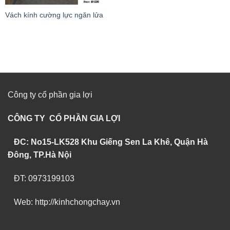
Vách kính cường lực ngăn lửa
Công ty cổ phần gia lợi
CÔNG TY CỔ PHẦN GIA LỢI
ĐC: No15-LK528 Khu Giếng Sen La Khê, Quận Hà
Đông, TP.Hà Nội
ĐT: 0973199103
Web: http://kinhchongchay.vn