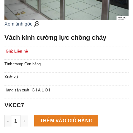
Xem ảnh gốc
Vách kính cường lực chống cháy
Giá: Liên hệ
Tình trạng: Còn hàng
Xuất xứ:
Hãng sản xuất: G I A L O I
VKCC7
Máy làm đá viên Scotsman NW458AS số lượng
THÊM VÀO GIỎ HÀNG