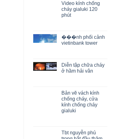
Video kính chống
cháy gialuki 120
phút
���nh phối cảnh
vietinbank tower
Diễn tập chữa cháy
ở hầm hải vân
Bản vẽ vách kính
chống cháy, cửa
kính chống cháy
gialuki
Tbt nguyễn phú
trọng bắt đầu thăm