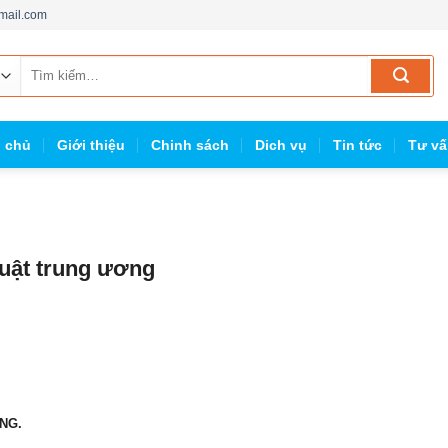
mail.com
Tìm
kiếm:
g chủ
Giới thiệu
Chinh sách
Dich vụ
Tin tức
Tư vấ
uật trung ương
ƠNG
.