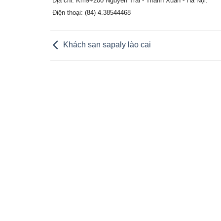
Địa chỉ: Km9+200 Nguyễn Trãi - Thanh Xuân - Hà Nội.
Điện thoại: (84) 4.38544468
Khách sạn sapaly lào cai