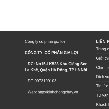
Công ty cổ phần gia lợi
LIÊN 
Trang 
CÔNG TY CỔ PHẦN GIA LỢI
Giới th
ĐC: No15-LK528 Khu Giếng Sen
Chinh 
La Khê, Quận Hà Đông, TP.Hà Nội
Dich v
ĐT: 0973199103
Tin tức
Web: http://kinhchongchay.vn
Tư vấn
Khách 