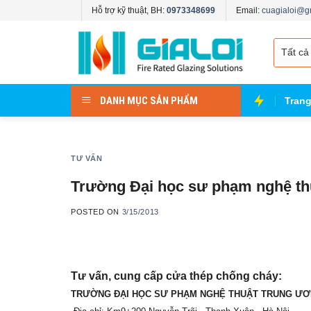
Skip
Hỗ trợ kỹ thuật, BH:
0973348699
Email:
cuagialoi@g
to
content
DANH MỤC SẢN PHẨM
Tran
TƯ VẤN
Trường Đại học sư phạm nghệ th
POSTED ON
3/15/2013
Tư vấn, cung cấp cửa thép chống cháy:
TRƯỜNG ĐẠI HỌC SƯ PHẠM NGHỆ THUẬT TRUNG Ư