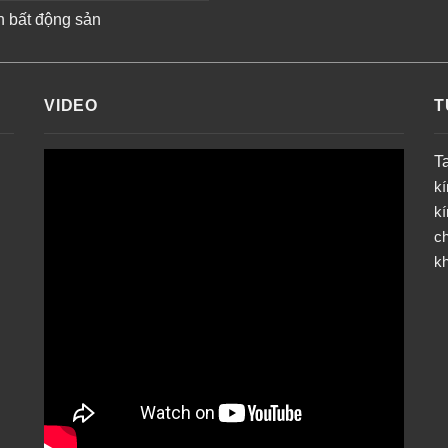
n bất động sản
VIDEO
T
T
k
k
ch
k