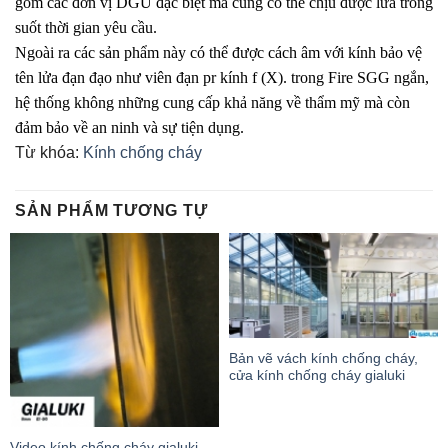
gồm các đơn vị DGU đặc biệt mà cũng có thể chịu được lửa trong
suốt thời gian yêu cầu.
Ngoài ra các sản phẩm này có thể được cách âm với kính bảo vệ
tên lửa đạn đạo như viên đạn pr kính f (X). trong Fire SGG ngắn,
hệ thống không những cung cấp khả năng về thẩm mỹ mà còn
đảm bảo về an ninh và sự tiện dụng.
Từ khóa:
Kính chống cháy
SẢN PHẨM TƯƠNG TỰ
Bản vẽ vách kính chống cháy,
cửa kính chống cháy gialuki
Video kính chống cháy gialuki