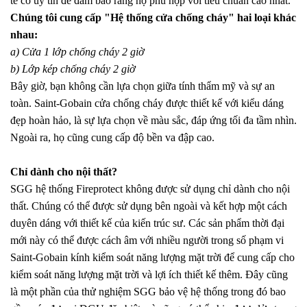
tế có uy tín để đảm bảo rằng họ phù hợp với tiêu chuẩn cao nhất.
Chúng tôi cung cấp "Hệ thống cửa chống cháy" hai loại khác
nhau:
a) Cửa 1 lớp chống cháy 2 giờ
b) Lớp kép chống cháy 2 giờ
Bây giờ, bạn không cần lựa chọn giữa tính thẩm mỹ và sự an
toàn. Saint-Gobain cửa chống cháy được thiết kế với kiểu dáng
đẹp hoàn hảo, là sự lựa chọn về màu sắc, đáp ứng tối đa tầm nhìn.
Ngoài ra, họ cũng cung cấp độ bền va đập cao.
Chỉ dành cho nội thất?
SGG hệ thống Fireprotect không được sử dụng chỉ dành cho nội
thất. Chúng có thể được sử dụng bên ngoài và kết hợp một cách
duyên dáng với thiết kế của kiến
trúc sư. Các sản phẩm thời đại
mới này có thể được cách âm với nhiều người trong số phạm vi
Saint-Gobain kính kiểm soát năng lượng mặt trời để cung cấp cho
kiểm soát năng lượng mặt trời và lợi ích thiết kế thêm. Đây cũng
là một phần của thử nghiệm SGG bảo vệ hệ thống trong đó bao