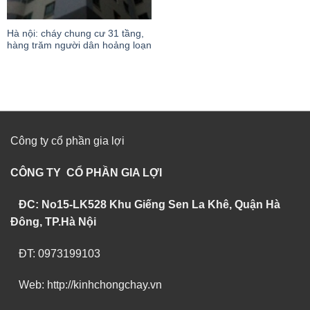
Hà nội: cháy chung cư 31 tầng,
hàng trăm người dân hoảng loạn
Công ty cổ phần gia lợi
CÔNG TY CỔ PHẦN GIA LỢI
ĐC: No15-LK528 Khu Giếng Sen La Khê, Quận Hà
Đông, TP.Hà Nội
ĐT: 0973199103
Web: http://kinhchongchay.vn