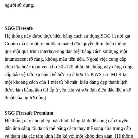
người sử dụng.
SGG Firesafe
Hệ thống này được thực hiện bằng cách sử dụng SGG lít no
i gạt
Contra mà là một ly multilaminated độc quyền thực hiện thông
qua một quá trình interlayering đặc biệt bằng cách sử dụng một
intumescent rõ ràng, không màu tiên tiến. Ngoài việc cung cấp
chịu lửa hoặc toàn vẹn cho 30 -120 phút, hệ thống này cũng cung
cấp bảo vệ bức xạ hạn chế bức xạ ít hơn 15 KWS / sq MTR tại
một khoảng cách của 1 mét từ bề mặt. kiểu dáng đẹp thanh lịch
được làm bằng tấm GI ấp ủ yêu cầu và sơn tĩnh điện đặc điểm kỹ
thuật của người dùng
SGG Firesafe Premium
Hệ thống này cho phép màn hình bằng kính để cung cấp truyền
dẫn ánh sáng tối đa có thể bằng cách thay thế song cửa trung cấp
và tham gia các tấm kính liền kề với một khớp đơn giản. Hệ thống