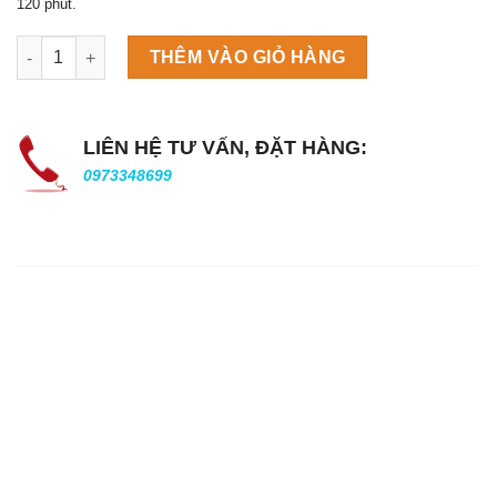
120 phút.
Máy làm đá viên Scotsman NW458AS số lượng
THÊM VÀO GIỎ HÀNG
LIÊN HỆ TƯ VẤN, ĐẶT HÀNG:
0973348699