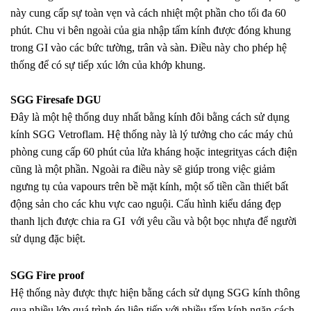
này cung cấp sự toàn vẹn và cách nhiệt một phần cho tối đa 60
phút.
Chu
vi bên ngoài của gia nhập tấm kính được đóng khung
trong GI vào các bức tường, trân và sàn. Điều này cho phép hệ
thống để có sự tiếp xúc lớn của khớp khung.
SGG Firesafe DGU
Đây là một hệ thống duy nhất bằng kính đôi bằng cách sử dụng
kính SGG Vetroflam. Hệ thống này là lý tưởng cho các máy chủ
phòng cung cấp 60 phút của lửa kháng hoặc integritỵas cách điện
cũng là một phần. Ngoài ra điều này sẽ giúp trong việc giảm
ngưng tụ của vapours trên bề mặt kính, một số tiền cần thiết bất
động sản cho các khu vực cao nguội. Cấu hình kiểu dáng đẹp
thanh lịch được chia ra GI
với yêu cầu và bột bọc nhựa để người
sử dụng đặc biệt.
SGG Fire proof
Hệ thống này được thực hiện bằng cách sử dụng SGG kính thông
qua nhiều lớp quá trình ép liên tiếp với nhiều tấm kính ngăn cách