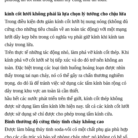
kính cốt lưới không phải là lựa chọn lý tưởng cho chịu lửa
Trong điều kiện đơn giản kính cốt lưới bị nung nóng (không đủ
cứng cho những tiêu chuẩn về an toàn tác động) với một mạng
lưới dây kẹp bên trong có nghĩa vụ phải giữ kính khi kính tan
chảy trong lửa.
Trên thực tế những tác động nhỏ, làm phá vỡ kính cốt thép. Khi
kính phá vỡ cốt lưới sẽ bị tiếp xúc và do đó trở nên không an
toàn. Đặc biệt trong các loại tình huống hoảng loạn được nhìn
thấy trong tai nạn cháy, nó có thể gây ra chấn thương nghiêm
trọng. do đó là để tránh việc sử dụng các tấm kính bản rộng có
dây trong khu vực an toàn là cần thiết.
hầu hết các nước phát triển trên thế giới, kính cốt thép không
được sử dụng làm tấm kính lớn hiện nay. tất cả các kính cốt lưới
được sử dụng sẽ chỉ được cho phép trong tấm kính cửa.
Bình thường độ cứng thủy tinh cháy không cao
Được làm bằng thủy tinh soda-vôi có một chất phụ gia phù hợp
cho các cấu trúc và bảo vệ phòng cháy như: nó không có hệ số