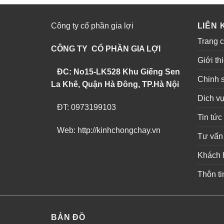
Công ty cổ phần gia lợi
LIÊN 
Trang 
CÔNG TY CỔ PHẦN GIA LỢI
Giới th
ĐC: No15-LK528 Khu Giếng Sen
Chinh 
La Khê, Quận Hà Đông, TP.Hà Nội
Dich v
ĐT: 0973199103
Tin tức
Web: http://kinhchongchay.vn
Tư vấn
Khách 
Thôn ti
BẢN ĐỒ