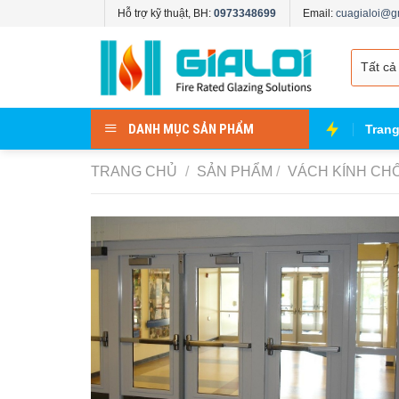
Skip
Hỗ trợ kỹ thuật, BH:
0973348699
Email:
cuagialoi@g
to
content
DANH MỤC SẢN PHẨM
Tran
TRANG CHỦ
/
SẢN PHẨM
/
VÁCH KÍNH CH