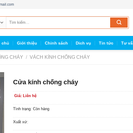
mail.com
Tìm
kiếm:
g chủ
Giới thiệu
Chinh sách
Dich vụ
Tin tức
Tư vấ
ỐNG CHÁY
/
VÁCH KÍNH CHỐNG CHÁY
Cửa kính chống cháy
Giá: Liên hệ
Tình trạng: Còn hàng
Xuất xứ: