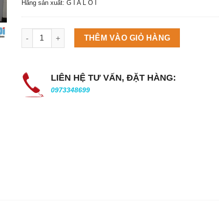
Hãng sản xuất: G I A L O I
Máy làm đá viên Scotsman NW458AS số lượng
THÊM VÀO GIỎ HÀNG
LIÊN HỆ TƯ VẤN, ĐẶT HÀNG:
0973348699