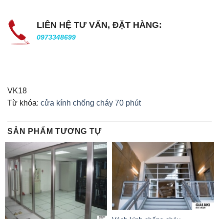
LIÊN HỆ TƯ VẤN, ĐẶT HÀNG:
0973348699
VK18
Từ khóa:
cửa kính chống cháy 70 phút
SẢN PHẨM TƯƠNG TỰ