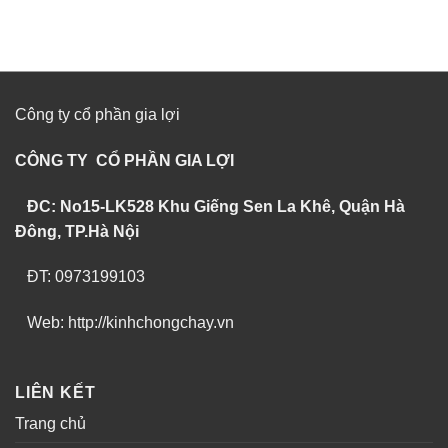
Công ty cổ phần gia lợi
CÔNG TY CỔ PHẦN GIA LỢI
ĐC: No15-LK528 Khu Giếng Sen La Khê, Quận Hà
Đông, TP.Hà Nội
ĐT: 0973199103
Web: http://kinhchongchay.vn
LIÊN KẾT
Trang chủ