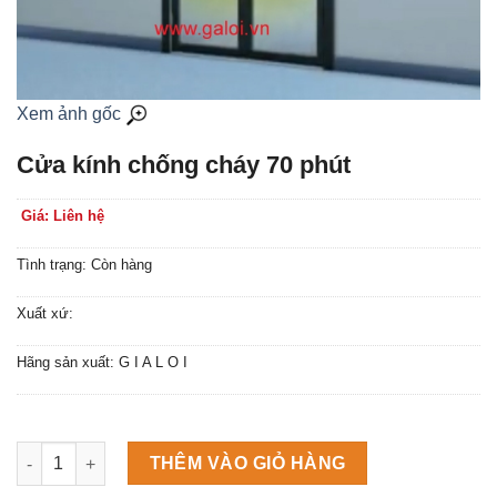
Xem ảnh gốc
Cửa kính chống cháy 70 phút
Giá: Liên hệ
Tình trạng: Còn hàng
Xuất xứ:
Hãng sản xuất: G I A L O I
Máy làm đá viên Scotsman NW458AS số lượng
THÊM VÀO GIỎ HÀNG